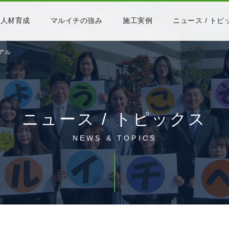
人材育成
マルイチの強み
施工実例
ニュース / トピ
アル
ニュース / トピックス
NEWS & TOPICS