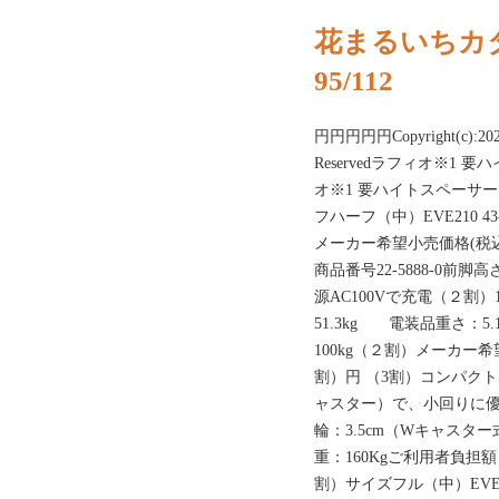
花まるいちカ
95/112
円円円円円Copyright(c):2022,N
Reservedラフィオ※1
オ※1 要ハイトスペーサー
フハーフ（中）EVE210 43
メーカー希望小売価格(税込)
商品番号22-5888-0前脚高
源AC100Vで充電（２割）18
51.3kg 電装品重さ：5
100kg（２割）メーカー希
割）円 （3割）コンパク
ャスター）で、小回りに
輪：3.5cm（Wキャスタ
重：160Kgご利用者負担
割）サイズフル（中）EVE24