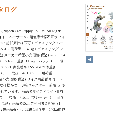
タログ
ippon Care Supply Co.,Ltd.,All Rights
 要ハイトスペーサー※2 超低床仕様不可ラフィ
※2 超低床仕様不可エヴァスリング ハー
-5511-1耐荷重：140kgエヴァスリング フル
 メーカー希望小売価格(税込) 62～118.4
さ：6.1cm 重さ:34.5kg バッテリー：電
0〜215商品番号22-5720-0本体重さ：
.1kg 電源：AC100V 耐荷重：
望小売価格(税込) サイズ商品番号円 （3
トな仕様かつ、６輪キャスター（前輪 W キ
優れています。商品名マイティライトⅢ前
ー式） 後輪：7.5cm（ブレーキ付） 耐荷
額（1割）商品名85cmご利用者負担額（1
0商品番号43-5528-1耐荷重：140kg前脚