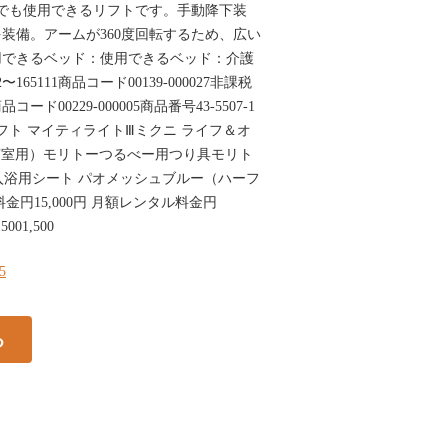
ッドでも使用できるリフトです。手動降下装
装備。アームが360度回転するため、広い
用できるベッド：使用できるベッド：介護
65111商品コード00139-000027非課税
コード00229-000005商品番号43-5507-1
リフト マイティライトⅢミクニ ライフ＆オ
寝室用）モリトーつるべー用つり具モリト
004,500入浴用シート パオメッシュブルー（ハーフ
金円15,000円 月額レンタル料金円
,5001,500
95
る