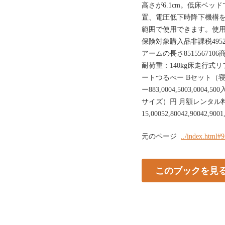
高さが6.1cm。低床ベ
置、電圧低下時降下機構を
範囲で使用できます。使
保険対象購入品非課税4952〜1
アームの長さ8515567106商品
耐荷重：140kg床走行式
ートつるべー Bセット（
ー883,0004,5003,0
サイズ）円 月額レンタル料
15,00052,80042,90042,9001
元のページ
../index.html#
このブックを見